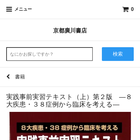
0
メニュー
京都廣川書店
検索
書籍
実践事前実習テキスト（上）第２版 ―８
大疾患・３８症例から臨床を考える―