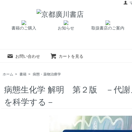
書籍のご購入
お知らせ
取扱書店のご案内
お問い合わせ
カートを見る
ホーム
>
書籍
>
病態・薬物治療学
病態生化学 解明 第２版 －代
を科学する－