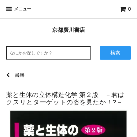
0
メニュー
京都廣川書店
検索
書籍
薬と生体の立体構造化学 第２版 －君は
クスリとターゲットの姿を見たか！?－