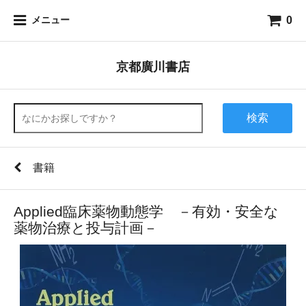
0
メニュー
京都廣川書店
検索
書籍
Applied臨床薬物動態学 －有効・安全な
薬物治療と投与計画－